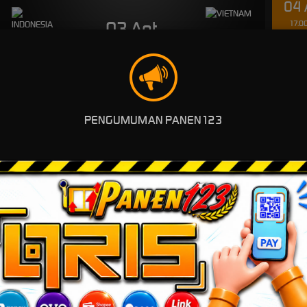
04 
03 Agt
17.0
20.30.00
04 
ASEAN CHAMPIONSHIP
INDONESIA
VIETNAM
20.0
03 
PENGUMUMAN PANEN123
03 Agt
03.0
17.30.00
03 
ASEAN CHAMPIONSHIP
CAMBODIA
TIMOR LESTE
01.0
UNDUH APLIK
PANEN123 A
Nikmati berbagai pe