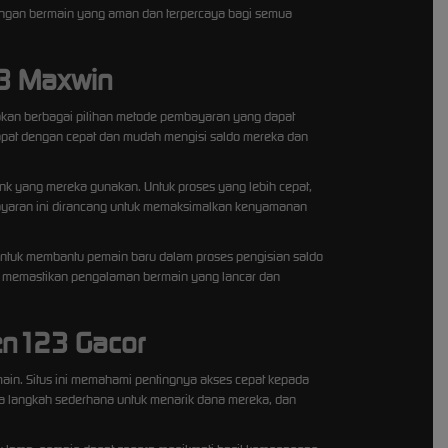
gkungan bermain yang aman dan terpercaya bagi semua
23 Maxwin
kan berbagai pilihan metode pembayaran yang dapat
dapat dengan cepat dan mudah mengisi saldo mereka dan
k yang mereka gunakan. Untuk proses yang lebih cepat,
ayaran ini dirancang untuk memaksimalkan kenyamanan
tuk membantu pemain baru dalam proses pengisian saldo
t, memastikan pengalaman bermain yang lancar dan
en123 Gacor
ain. Situs ini memahami pentingnya akses cepat kepada
a langkah sederhana untuk menarik dana mereka, dan