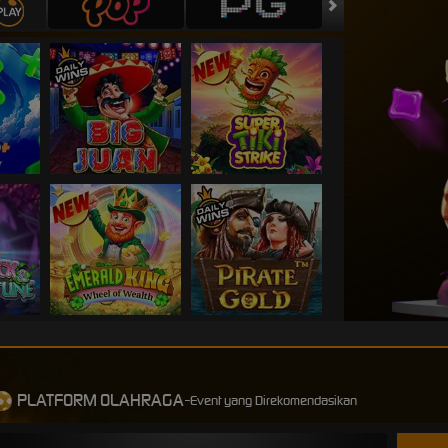
PLATFORM OLAHRAGA-
Event yang Direkomendasikan