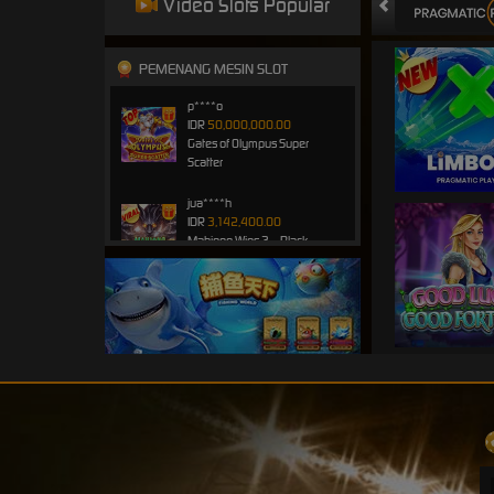
Video Slots Popular
PEMENANG MESIN SLOT
p****o
IDR
50,000,000.00
Gates of Olympus Super
Scatter
jua****h
IDR
3,142,400.00
Mahjong Wins 3 – Black
Scatter
ilha****m
IDR
2,811,980.00
Gates of Olympus Super
Scatter
la****2
IDR
2,437,000.00
The Dog House Multihold
c****1