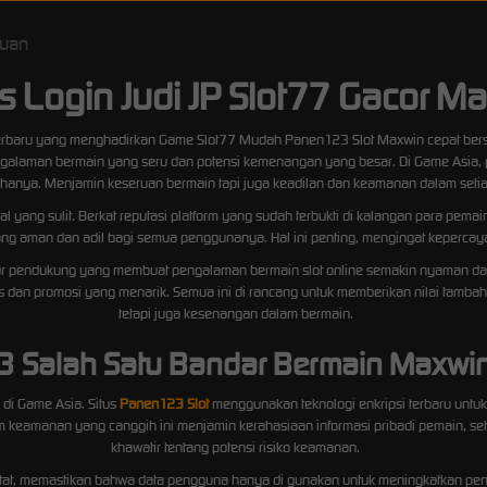
Cuan
s Login Judi JP Slot77 Gacor M
 terbaru yang menghadirkan Game Slot77 Mudah Panen123 Slot Maxwin cepat bersa
alaman bermain yang seru dan potensi kemenangan yang besar. Di Game Asia, pe
 hanya. Menjamin keseruan bermain tapi juga keadilan dan keamanan dalam seti
al yang sulit. Berkat reputasi platform yang sudah terbukti di kalangan para pemai
ng aman dan adil bagi semua penggunanya. Hal ini penting, mengingat kepercay
itur pendukung yang membuat pengalaman bermain slot online semakin nyaman 
an promosi yang menarik. Semua ini di rancang untuk memberikan nilai tambah b
tetapi juga kesenangan dalam bermain.
3 Salah Satu Bandar Bermain Maxwin
di Game Asia. Situs
Panen123 Slot
menggunakan teknologi enkripsi terbaru untuk
stem keamanan yang canggih ini menjamin kerahasiaan informasi pribadi pemain, 
khawatir tentang potensi risiko keamanan.
etat, memastikan bahwa data pengguna hanya di gunakan untuk meningkatkan pe