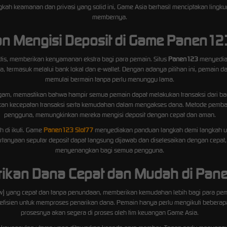
ngkah keamanan dan privasi yang solid ini, Game Asia berhasil menciptakan lin
membernya.
 Mengisi Deposit di Game Panen1
tis, memberikan kenyamanan ekstra bagi para pemain. Situs
Panen123
menyedia
termasuk melalui bank lokal dan e-wallet. Dengan adanya pilihan ini, pemain 
memulai bermain tanpa perlu menunggu lama.
gam, memastikan bahwa hampir semua pemain dapat melakukan transaksi dari ban
kan kecepatan transaksi serta kemudahan dalam mengakses dana. Metode pemb
pengguna, memungkinkan mereka mengisi deposit dengan cepat dan aman.
h di ikuti. Game
Panen123 Slot77
menyediakan panduan langkah demi langkah un
rtanyaan seputar deposit dapat langsung dijawab dan diselesaikan dengan cepa
menyenangkan bagi semua pengguna.
rikan Dana Cepat dan Mudah di Pan
w) yang cepat dan tanpa penundaan, memberikan kemudahan lebih bagi para pem
fisien untuk memproses penarikan dana. Pemain hanya perlu mengikuti beberap
prosesnya akan segera di proses oleh tim keuangan Game Asia.