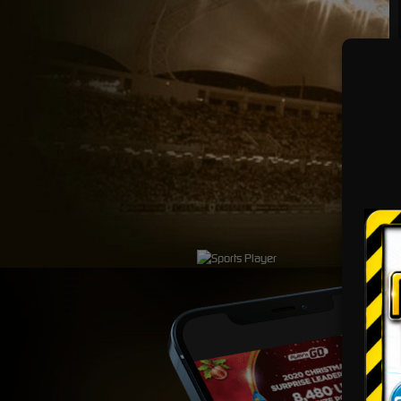
IDR
2,413,800.00
Gates of Olympus 1000
bon****5
IDR
1,618,800.00
Mahjong Wins 2
bon****5
IDR
1,257,600.00
Mahjong Wins 2
jua****h
IDR
1,150,600.00
Mahjong Wins 3 – Black
Scatter
pr****7
IDR
840,000.00
Gates of Olympus 1000
raja****6
IDR
808,780.00
Rujak Bonanza 1000