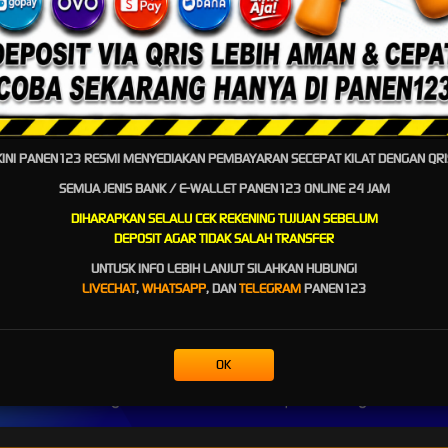
PANEN12
Panduan in
Pindai kode QR
untuk Unduh
KINI PANEN123 RESMI MENYEDIAKAN PEMBAYARAN SECEPAT KILAT DENGAN QRI
Android APK
SEMUA JENIS BANK / E-WALLET PANEN123 ONLINE 24 JAM
DIHARAPKAN SELALU CEK REKENING TUJUAN SEBELUM
DEPOSIT AGAR TIDAK SALAH TRANSFER
UNTUSK INFO LEBIH LANJUT SILAHKAN HUBUNGI
LIVECHAT
,
WHATSAPP
, DAN
TELEGRAM
PANEN123
OK