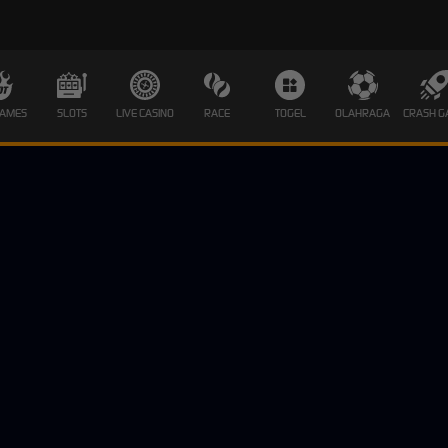
GAMES
SLOTS
LIVE CASINO
RACE
TOGEL
OLAHRAGA
CRASH 