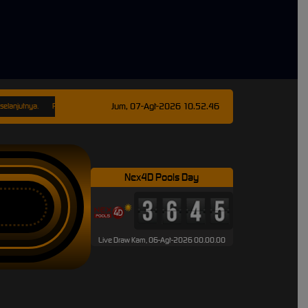
Jum, 07-Agt-2026 10.52.46
nya.
Pemeliharaan Terjadwal: CQ9 pada 07-Agt-2026 dari 07.33.23 sampai 15.00.00. Selama 
Nex4D Pools Day
Live Draw Kam, 06-Agt-2026 00.00.00