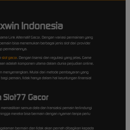
axwin Indonesia
ma Link Alternatif Gacor. Dengan variasi permainan yang
main bisa menemukan berbagai jenis slot dari provider
ap permainannya.
n
slot gacor
. Dengan lisensi dan regulasi yang jelas, Game
aan adalah komponen utama dalam dunia perjudian online.
dan menyenangkan. Mulai dari metode pembayaran yang
agi pemain, tidak hanya dalam hal keuntungan finansial
 Slot77 Gacor
 memastikan semua data dan transaksi pemain terlindungi
sehingga mereka bisa bermain dengan nyaman tanpa perlu
ngalaman bermain dan tidak akan pernah dibagikan kepada