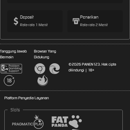
Deposit
Penarikan
Rata-rata 1 Menit
Rata-rata 2 Menit
Tanggung Jawab
Browser Yang
Bermain
Didukung
©2026 PANEN123. Hak cipta
dilindungi | 18+
Platform Penyedia Layanan
Slots