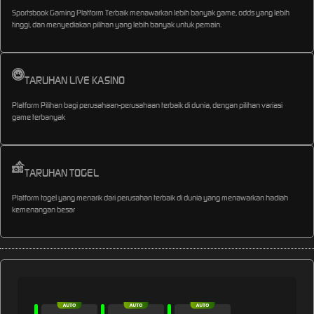
Sportsbook Gaming Platform Terbaik menawarkan lebih banyak game, odds yang lebih
tinggi, dan menyediakan pilihan yang lebih banyak untuk pemain.
TARUHAN LIVE KASINO
Platform Pilihan bagi perusahaan-perusahaan terbaik di dunia, dengan pilihan variasi
game terbanyak
TARUHAN TOGEL
Platform togel yang menarik dari perusahan terbaik di dunia yang menawarkan hadiah
kemenangan besar