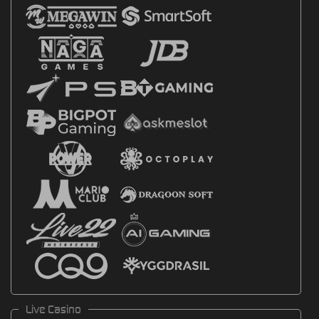
Live Casino