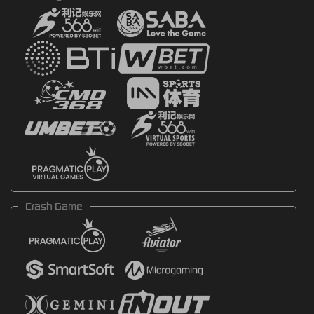
Crash Game