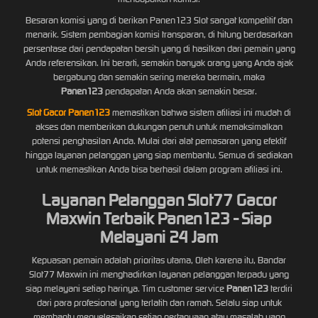
Besaran komisi yang di berikan Panen123 Slot sangat kompetitif dan
menarik. Sistem pembagian komisi transparan, di hitung berdasarkan
persentase dari pendapatan bersih yang di hasilkan dari pemain yang
Anda referensikan. Ini berarti, semakin banyak orang yang Anda ajak
bergabung dan semakin sering mereka bermain, maka
Panen123
pendapatan Anda akan semakin besar.
Slot Gacor Panen123
memastikan bahwa sistem afiliasi ini mudah di
akses dan memberikan dukungan penuh untuk memaksimalkan
potensi penghasilan Anda. Mulai dari alat pemasaran yang efektif
hingga layanan pelanggan yang siap membantu. Semua di sediakan
untuk memastikan Anda bisa berhasil dalam program afiliasi ini.
Layanan Pelanggan Slot77 Gacor
Maxwin Terbaik Panen123 - Siap
Melayani 24 Jam
Kepuasan pemain adalah prioritas utama, Oleh karena itu, Bandar
Slot77 Maxwin ini menghadirkan layanan pelanggan terpadu yang
siap melayani setiap harinya. Tim customer service
Panen123
terdiri
dari para profesional yang terlatih dan ramah. Selalu siap untuk
membantu menyelesaikan setiap pertanyaan atau masalah yang