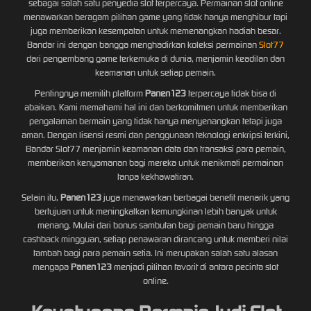
sebagai salah satu penyedia slot terpercaya. Permainan slot online
menawarkan beragam pilihan game yang tidak hanya menghibur tapi
juga memberikan kesempatan untuk memenangkan hadiah besar.
Bandar ini dengan bangga menghadirkan koleksi permainan
Slot77
dari pengembang game terkemuka di dunia, menjamin keadilan dan
keamanan untuk setiap pemain.
Pentingnya memilih platform
Panen123
terpercaya tidak bisa di
abaikan. Kami memahami hal ini dan berkomitmen untuk memberikan
pengalaman bermain yang tidak hanya menyenangkan tetapi juga
aman. Dengan lisensi resmi dan penggunaan teknologi enkripsi terkini,
Bandar Slot77 menjamin keamanan data dan transaksi para pemain,
memberikan kenyamanan bagi mereka untuk menikmati permainan
tanpa kekhawatiran.
Selain itu,
Panen123
juga menawarkan berbagai benefit menarik yang
bertujuan untuk meningkatkan kemungkinan lebih banyak untuk
menang. Mulai dari bonus sambutan bagi pemain baru hingga
cashback mingguan, setiap penawaran dirancang untuk memberi nilai
tambah bagi para pemain setia. Ini merupakan salah satu alasan
mengapa
Panen123
menjadi pilihan favorit di antara pecinta slot
online.