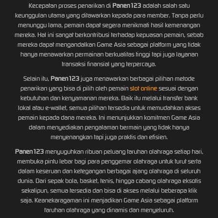
Kecepatan proses penarikan di
Panen123
adalah salah satu
keunggulan utama yang ditawarkan kepada para member. Tanpa perlu
menunggu lama, pemain dapat segera menikmati hasil kemenangan
mereka. Hal ini sangat berkontribusi terhadap kepuasan pemain, sebab
mereka dapat mengandalkan Game Asia sebagai platform yang tidak
hanya menawarkan permainan berkualitas tinggi tapi juga layanan
transaksi finansial yang terpercaya.
Selain itu,
Panen123
juga menawarkan berbagai pilihan metode
penarikan yang bisa di pilih oleh pemain
slot online
sesuai dengan
kebutuhan dan kenyamanan mereka. Baik itu melalui transfer bank
lokal atau e-wallet, semua pilihan tersedia untuk memudahkan akses
pemain kepada dana mereka. Ini menunjukkan komitmen Game Asia
dalam menyediakan pengalaman bermain yang tidak hanya
menyenangkan tapi juga praktis dan efisien.
Panen123
menyuguhkan ribuan peluang taruhan olahraga setiap hari,
membuka pintu lebar bagi para penggemar olahraga untuk turut serta
dalam keseruan dan ketegangan berbagai ajang olahraga di seluruh
dunia. Dari sepak bola, basket, tenis, hingga cabang olahraga eksotis
sekalipun, semua tersedia dan bisa di akses melalui beberapa klik
saja. Keanekaragaman ini menjadikan Game Asia sebagai platform
taruhan olahraga yang dinamis dan menyeluruh.