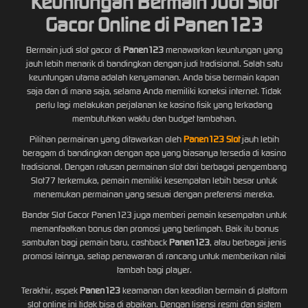
Keuntungan Bermain Judi Slot
Gacor Online di Panen123
Bermain judi slot gacor di
Panen123
menawarkan keuntungan yang
jauh lebih menarik di bandingkan dengan judi tradisional. Salah satu
keuntungan utama adalah kenyamanan. Anda bisa bermain kapan
saja dan di mana saja, selama Anda memiliki koneksi internet. Tidak
perlu lagi melakukan perjalanan ke kasino fisik yang terkadang
membutuhkan waktu dan
budget tambahan.
Pilihan permainan yang ditawarkan oleh
Panen123 Slot
jauh lebih
beragam di bandingkan dengan apa yang biasanya tersedia di kasino
tradisional. Dengan ratusan permainan slot dari berbagai pengembang
Slot77 terkemuka, pemain memiliki kesempatan lebih besar untuk
menemukan permainan yang sesuai dengan preferensi mereka.
Bandar Slot Gacor Panen123 juga memberi pemain kesempatan untuk
memanfaatkan bonus dan promosi yang berlimpah. Baik itu bonus
sambutan bagi pemain baru, cashback
Panen123
, atau berbagai jenis
promosi lainnya, setiap penawaran di rancang untuk memberikan nilai
tambah bagi player.
Terakhir, aspek
Panen123
keamanan dan keadilan bermain di platform
slot online ini tidak bisa di abaikan. Dengan lisensi resmi dan sistem