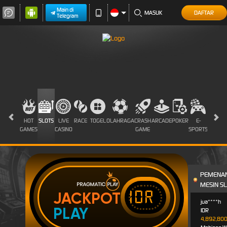
Main di
MASUK
DAFTAR
Telegram
HOT
SLOTS
LIVE
RACE
TOGEL
OLAHRAGA
CRASH
ARCADE
POKER
E-
SABUN
GAMES
CASINO
GAME
SPORTS
AYAM
PEMENA
MESIN S
IDR
JACKPOT
jua****h
PLAY
IDR
4,892,800