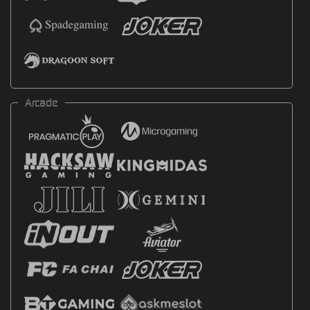
Arcade