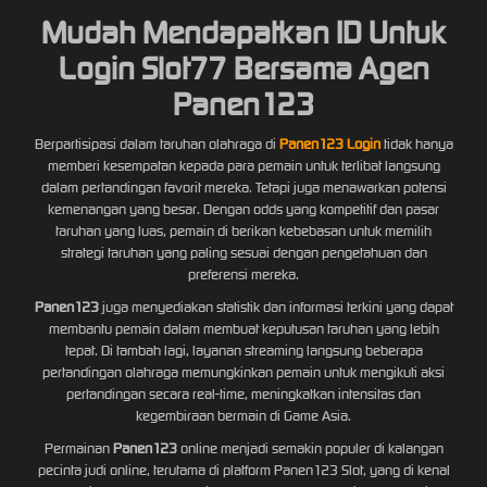
Mudah Mendapatkan ID Untuk
Login Slot77 Bersama Agen
Panen123
Berpartisipasi dalam taruhan olahraga di
Panen123 Login
tidak hanya
memberi kesempatan kepada para pemain untuk terlibat langsung
dalam pertandingan favorit mereka. Tetapi juga menawarkan potensi
kemenangan yang besar. Dengan odds yang kompetitif dan pasar
taruhan yang luas, pemain di berikan kebebasan untuk memilih
strategi taruhan yang paling sesuai dengan pengetahuan dan
preferensi mereka.
Panen123
juga menyediakan statistik dan informasi terkini yang dapat
membantu pemain dalam membuat keputusan taruhan yang lebih
tepat. Di tambah lagi, layanan streaming langsung beberapa
pertandingan olahraga memungkinkan pemain untuk mengikuti aksi
pertandingan secara real-time, meningkatkan intensitas dan
kegembiraan bermain di Game Asia.
Permainan
Panen123
online menjadi semakin populer di kalangan
pecinta judi online, terutama di platform Panen123 Slot, yang di kenal