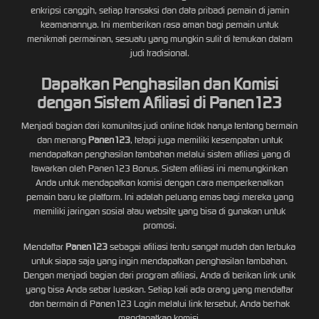
enkripsi canggih, setiap transaksi dan data pribadi pemain di jamin
keamanannya. Ini memberikan rasa aman bagi pemain untuk
menikmati permainan, sesuatu yang mungkin sulit di temukan dalam
judi tradisional.
Dapatkan Penghasilan dan Komisi
dengan Sistem Afiliasi di Panen123
Menjadi bagian dari komunitas judi online tidak hanya tentang bermain
dan menang
Panen123
, tetapi juga memiliki kesempatan untuk
mendapatkan penghasilan tambahan melalui sistem afiliasi yang di
tawarkan oleh Panen123 Bonus. Sistem afiliasi ini memungkinkan
Anda untuk mendapatkan komisi dengan cara memperkenalkan
pemain baru ke platform. Ini adalah peluang emas bagi mereka yang
memiliki jaringan sosial atau website yang bisa di gunakan untuk
promosi.
Mendaftar
Panen123
sebagai afiliasi tentu sangat mudah dan terbuka
untuk siapa saja yang ingin mendapatkan penghasilan tambahan.
Dengan menjadi bagian dari program afiliasi, Anda di berikan link unik
yang bisa Anda sebar luaskan. Setiap kali ada orang yang mendaftar
dan bermain di Panen123 Login melalui link tersebut, Anda berhak
mendapatkan komisi.