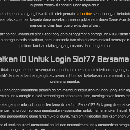
layanan transaksi finansial yang terpercaya.
tode penarikan yang bisa di pilih oleh pemain
slot online
sesuai dengan kebutuha
udahkan akses pemain kepada dana mereka. Ini menunjukkan komitmen Game Asia
menyenangkan tapi juga praktis dan efisien.
tiap hari, membuka pintu lebar bagi para penggemar olahraga untuk turut serta
ng olahraga eksotis sekalipun, semua tersedia dan bisa di akses melalui beberapa
platform taruhan olahraga yang dinamis dan menyeluruh.
kan ID Untuk Login Slot77 Bersam
n
tidak hanya memberi kesempatan kepada para pemain untuk terlibat langsung da
tif dan pasar taruhan yang luas, pemain di berikan kebebasan untuk memilih st
preferensi mereka.
kini yang dapat membantu pemain dalam membuat keputusan taruhan yang lebih tep
ain untuk mengikuti aksi pertandingan secara real-time, meningkatkan intensita
kalangan pecinta judi online, terutama di platform Panen123 Slot, yang di kenal s
hanya menghibur tapi juga memberikan kesempatan untuk memenangkan hadiah b
dari pengembang game terkemuka di dunia, menjamin keadilan dan keamanan unt
bisa di abaikan. Kami memahami hal ini dan berkomitmen untuk memberikan peng