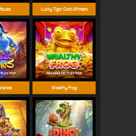
Mouse
Lucky Tiger Gold Ultimate
Wishes
Wealthy Frog