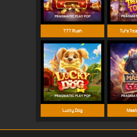
777 Rush
Tut's Tr
Lucky Dog
Mast