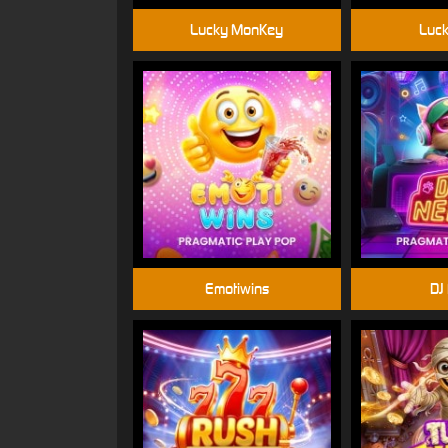
Lucky MonKey
Luck
Emotiwins
DJ