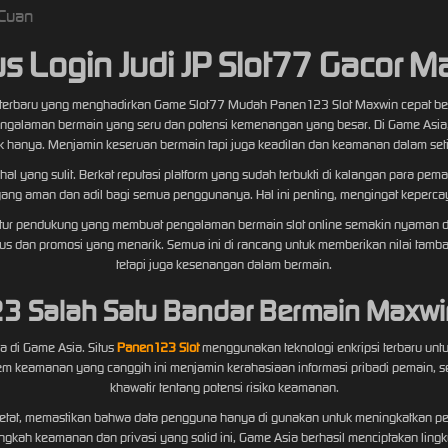
 Cuan
s Login Judi JP Slot77 Gacor 
or terbaru yang menghadirkan Game Slot77 Mudah Panen123 Slot Maxwin cepat ber
galaman bermain yang seru dan potensi kemenangan yang besar. Di Game Asia, 
k hanya. Menjamin keseruan bermain tapi juga keadilan dan keamanan dalam se
hal yang sulit. Berkat reputasi platform yang sudah terbukti di kalangan para pem
ang aman dan adil bagi semua penggunanya. Hal ini penting, mengingat keperca
-fitur pendukung yang membuat pengalaman bermain slot online semakin nyaman
dan promosi yang menarik. Semua ini di rancang untuk memberikan nilai tambah
tetapi juga kesenangan dalam bermain.
3 Salah Satu Bandar Bermain Maxwi
 di Game Asia. Situs
Panen123 Slot
menggunakan teknologi enkripsi terbaru untu
istem keamanan yang canggih ini menjamin kerahasiaan informasi pribadi pemain
khawatir tentang potensi risiko keamanan.
ketat, memastikan bahwa data pengguna hanya di gunakan untuk meningkatkan p
angkah keamanan dan privasi yang solid ini, Game Asia berhasil menciptakan li