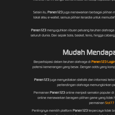
Selain itu,
Panen123
juga menawarkan berbagai pilihan me
lokal atau e-wallet, semua pilihan tersedia untuk mem
Panen123
menyuguhkan ribuan peluang taruhan olahraga se
seluruh dunia. Dari sepak bola, basket, tenis, hingga caba
Mudah Mendapat
Berpartisipasi dalam taruhan olahraga di
Panen123 Logi
potensi kemenangan yang besar. Dengan odds yang kompeti
Panen123
juga menyediakan statistik dan informasi ter
pertandingan olahraga memungkinkan pem
Permainan
Panen123
online menjadi semakin populer di 
online menawarkan beragam pilihan game yang tidak 
permainan
Slot77
Pentingnya memilih platform
Panen123
terpercaya tidak 