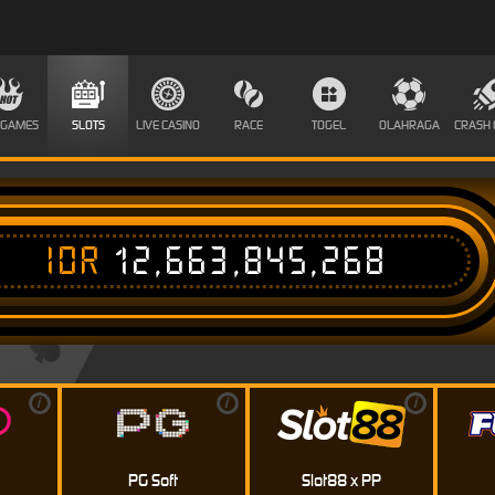
 GAMES
SLOTS
LIVE CASINO
RACE
TOGEL
OLAHRAGA
CRASH
IDR
12,663,850,379
i
i
i
a
PG Soft
Slot88 x PP