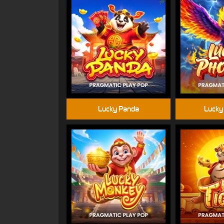
Lucky Panda
Lucky