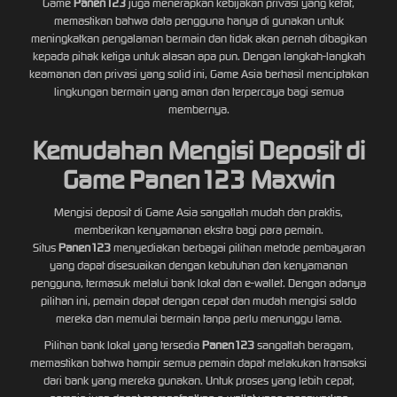
Game
Panen123
juga menerapkan kebijakan privasi yang ketat,
memastikan bahwa data pengguna hanya di gunakan untuk
meningkatkan pengalaman bermain dan tidak akan pernah dibagikan
kepada pihak ketiga untuk alasan apa pun. Dengan langkah-langkah
keamanan dan privasi yang solid ini, Game Asia berhasil menciptakan
lingkungan bermain yang aman dan terpercaya bagi semua
membernya.
Kemudahan Mengisi Deposit di
Game Panen123 Maxwin
Mengisi deposit di Game Asia sangatlah mudah dan praktis,
memberikan kenyamanan ekstra bagi para pemain.
Situs
Panen123
menyediakan berbagai pilihan metode pembayaran
yang dapat disesuaikan dengan kebutuhan dan kenyamanan
pengguna, termasuk melalui bank lokal dan e-wallet. Dengan adanya
pilihan ini, pemain dapat dengan cepat dan mudah mengisi saldo
mereka dan memulai bermain tanpa perlu menunggu lama.
Pilihan bank lokal yang tersedia
Panen123
sangatlah beragam,
memastikan bahwa hampir semua pemain dapat melakukan transaksi
dari bank yang mereka gunakan. Untuk proses yang lebih cepat,