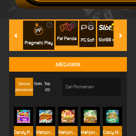
i
i
i
i
i
Facha
Fat Panda
Slot88 x PP
PG Soft
Pragmatic Play
MEGAWIN
Semua
Slots
Top
permainan
20
Candy Paradise 2048
Mahjong Hit +
Mahjong Hit
Mahjong Hit 2
Crazy Mahjong