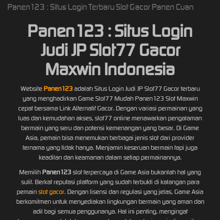
Panen123 : Situs Login Terbaru Slot Gacor Panen Cuan
Panen123 : Situs Login
Judi JP Slot77 Gacor
Maxwin Indonesia
Website
Panen123
adalah Situs Login Judi JP Slot77 Gacor terbaru
yang menghadirkan Game Slot77 Mudah Panen123 Slot Maxwin
cepat bersama Link Alternatif Gacor. Dengan variasi permainan yang
luas dan kemudahan akses, slot77 online menawarkan pengalaman
bermain yang seru dan potensi kemenangan yang besar. Di Game
Asia, pemain bisa menemukan berbagai jenis slot dari provider
ternama yang tidak hanya. Menjamin keseruan bermain tapi juga
keadilan dan keamanan dalam setiap permainannya.
Memilih
Panen123
slot terpercaya di Game Asia bukanlah hal yang
sulit. Berkat reputasi platform yang sudah terbukti di kalangan para
pemain
slot gacor
. Dengan lisensi dan regulasi yang jelas, Game Asia
berkomitmen untuk menyediakan lingkungan bermain yang aman dan
adil bagi semua penggunanya. Hal ini penting, mengingat