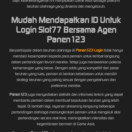
saja. Keanekaragaman ini menjadikan Game Asia sebagai platform
taruhan olahraga yang dinamis dan menyeluruh.
Mudah Mendapatkan ID Untuk
Login Slot77 Bersama Agen
Panen123
Berpartisipasi dalam taruhan olahraga di
Panen123 Login
tidak hanya
memberi kesempatan kepada para pemain untuk terlibat langsung
dalam pertandingan favorit mereka. Tetapi juga menawarkan potensi
kemenangan yang besar. Dengan odds yang kompetitif dan pasar
taruhan yang luas, pemain di berikan kebebasan untuk memilih
strategi taruhan yang paling sesuai dengan pengetahuan dan
preferensi mereka.
Panen123
juga menyediakan statistik dan informasi terkini yang dapat
membantu pemain dalam membuat keputusan taruhan yang lebih
tepat. Di tambah lagi, layanan streaming langsung beberapa
pertandingan olahraga memungkinkan pemain untuk mengikuti aksi
pertandingan secara real-time, meningkatkan intensitas dan
kegembiraan bermain di Game Asia.