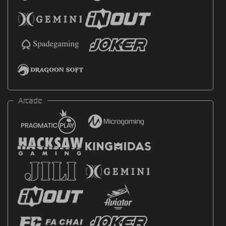
Arcade