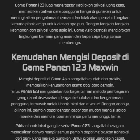
Game
Panen123
juga menerapkan kebijakan privasi yang ketat,
memastikan bahwa data pengguna hanya di gunakan untuk
meningkatkan pengalaman bermain dan tidak akan pernah dibagikan
kepada pihak ketiga untuk alasan apa pun. Dengan langkah-langkah
keamanan dan privasi yang solid ini, Game Asia berhasil menciptakan
lingkungan bermain yang aman dan terpercaya bagi semua
membernya.
Kemudahan Mengisi Deposit di
Game Panen123 Maxwin
Mengisi deposit di Game Asia sangatlah mudah dan praktis,
memberikan kenyamanan ekstra bagi para pemain.
Situs
Panen123
menyediakan berbagai pilihan metode pembayaran
yang dapat disesuaikan dengan kebutuhan dan kenyamanan
pengguna, termasuk melalui bank lokal dan e-wallet. Dengan adanya
pilihan ini, pemain dapat dengan cepat dan mudah mengisi saldo
mereka dan memulai bermain tanpa perlu menunggu lama.
Pilihan bank lokal yang tersedia
Panen123
sangatlah beragam,
memastikan bahwa hampir semua pemain dapat melakukan transaksi
dari bank yang mereka gunakan. Untuk proses yang lebih cepat,