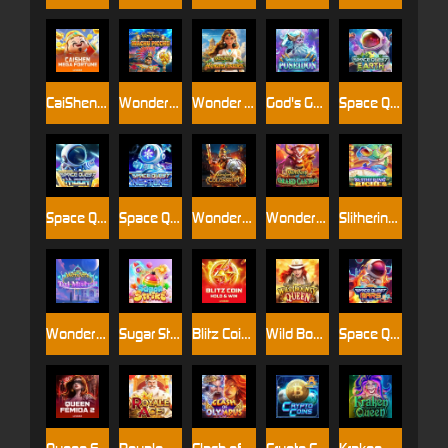
CaiShen Mega Fortune
Wonders of Machu Picchu
Wonder of Hanging Garden
God's Gambit: Poseidon
Space Quest: Earth
Space Quest: Moon
Space Quest: Neptune
Wonders of Colosseum
Wonders of Grand Canyon
Slithering Riches
Wonders of Taj Mahal
Sugar Strike
Blitz Coin: Hold & Win
Wild Bounty Queen
Space Quest: Mars