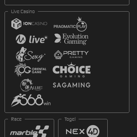
Live Casino
Race
Togel