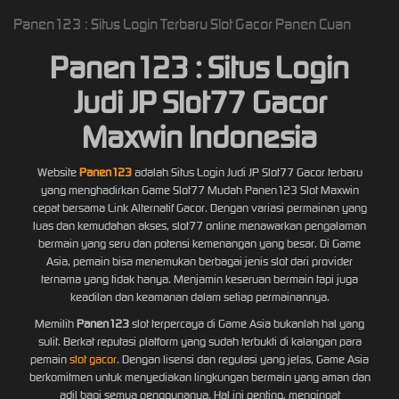
Panen123 : Situs Login Terbaru Slot Gacor Panen Cuan
Panen123 : Situs Login
Judi JP Slot77 Gacor
Maxwin Indonesia
Website
Panen123
adalah Situs Login Judi JP Slot77 Gacor terbaru
yang menghadirkan Game Slot77 Mudah Panen123 Slot Maxwin
cepat bersama Link Alternatif Gacor. Dengan variasi permainan yang
luas dan kemudahan akses, slot77 online menawarkan pengalaman
bermain yang seru dan potensi kemenangan yang besar. Di Game
Asia, pemain bisa menemukan berbagai jenis slot dari provider
ternama yang tidak hanya. Menjamin keseruan bermain tapi juga
keadilan dan keamanan dalam setiap permainannya.
Memilih
Panen123
slot terpercaya di Game Asia bukanlah hal yang
sulit. Berkat reputasi platform yang sudah terbukti di kalangan para
pemain
slot gacor
. Dengan lisensi dan regulasi yang jelas, Game Asia
berkomitmen untuk menyediakan lingkungan bermain yang aman dan
adil bagi semua penggunanya. Hal ini penting, mengingat