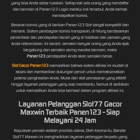
yang bisa Anda sebar luaskan. Setiap kali ada orang yang mendaftar
dan bermain di Panen123 Login melalui link tersebut, Anda berhak
mendapatkan komisi.
Besaran komisi yang di berikan Panen123 Slot sangat kompetitif dan
menarik. Sistem pembagian komisi transparan, di hitung berdasarkan
persentase dari pendapatan bersih yang di hasilkan dari pemain yang
Anda referensikan. Ini berarti, semakin banyak orang yang Anda ajak
bergabung dan semakin sering mereka bermain, maka
Panen123
pendapatan Anda akan semakin besar.
Slot Gacor Panen123
memastikan bahwa sistem afiliasi ini mudah di
akses dan memberikan dukungan penuh untuk memaksimalkan
potensi penghasilan Anda. Mulai dari alat pemasaran yang efektif
hingga layanan pelanggan yang siap membantu. Semua di sediakan
untuk memastikan Anda bisa berhasil dalam program afiliasi ini.
Layanan Pelanggan Slot77 Gacor
Maxwin Terbaik Panen123 - Siap
Melayani 24 Jam
Kepuasan pemain adalah prioritas utama, Oleh karena itu, Bandar
Slot77 Maxwin ini menghadirkan layanan pelanggan terpadu yang