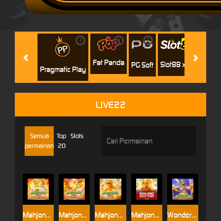
i
i
i
i
i
Facha
Fat Panda
Slot88 x PP
PG Soft
Pragmatic Play
LIVE22
Semua
Top
Slots
permainan
20
Mahjong Gold: Dragon
Mahjong Gold: Phoenix
Mahjong Gold: Lion
Mahjong Gold: Tiger
Wonders of Giza Pyramid