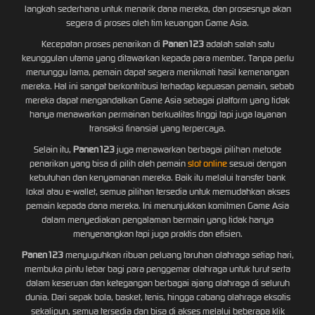
langkah sederhana untuk menarik dana mereka, dan prosesnya akan
segera di proses oleh tim keuangan Game Asia.
Kecepatan proses penarikan di
Panen123
adalah salah satu
keunggulan utama yang ditawarkan kepada para member. Tanpa perlu
menunggu lama, pemain dapat segera menikmati hasil kemenangan
mereka. Hal ini sangat berkontribusi terhadap kepuasan pemain, sebab
mereka dapat mengandalkan Game Asia sebagai platform yang tidak
hanya menawarkan permainan berkualitas tinggi tapi juga layanan
transaksi finansial yang terpercaya.
Selain itu,
Panen123
juga menawarkan berbagai pilihan metode
penarikan yang bisa di pilih oleh pemain
slot online
sesuai dengan
kebutuhan dan kenyamanan mereka. Baik itu melalui transfer bank
lokal atau e-wallet, semua pilihan tersedia untuk memudahkan akses
pemain kepada dana mereka. Ini menunjukkan komitmen Game Asia
dalam menyediakan pengalaman bermain yang tidak hanya
menyenangkan tapi juga praktis dan efisien.
Panen123
menyuguhkan ribuan peluang taruhan olahraga setiap hari,
membuka pintu lebar bagi para penggemar olahraga untuk turut serta
dalam keseruan dan ketegangan berbagai ajang olahraga di seluruh
dunia. Dari sepak bola, basket, tenis, hingga cabang olahraga eksotis
sekalipun, semua tersedia dan bisa di akses melalui beberapa klik