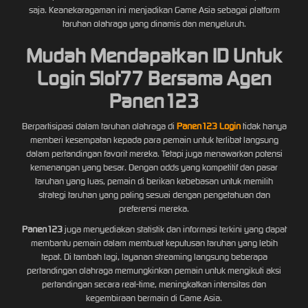
saja. Keanekaragaman ini menjadikan Game Asia sebagai platform
taruhan olahraga yang dinamis dan menyeluruh.
Mudah Mendapatkan ID Untuk
Login Slot77 Bersama Agen
Panen123
Berpartisipasi dalam taruhan olahraga di
Panen123 Login
tidak hanya
memberi kesempatan kepada para pemain untuk terlibat langsung
dalam pertandingan favorit mereka. Tetapi juga menawarkan potensi
kemenangan yang besar. Dengan odds yang kompetitif dan pasar
taruhan yang luas, pemain di berikan kebebasan untuk memilih
strategi taruhan yang paling sesuai dengan pengetahuan dan
preferensi mereka.
Panen123
juga menyediakan statistik dan informasi terkini yang dapat
membantu pemain dalam membuat keputusan taruhan yang lebih
tepat. Di tambah lagi, layanan streaming langsung beberapa
pertandingan olahraga memungkinkan pemain untuk mengikuti aksi
pertandingan secara real-time, meningkatkan intensitas dan
kegembiraan bermain di Game Asia.