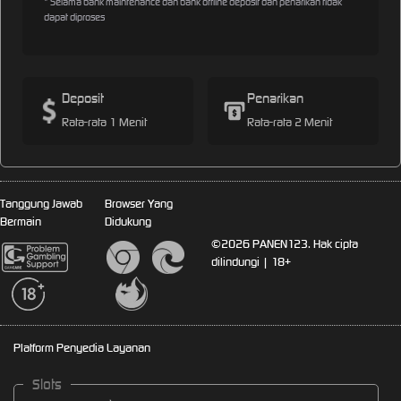
* Selama bank maintenance dan bank offline deposit dan penarikan tidak
dapat diproses
Deposit
Penarikan
Rata-rata 1 Menit
Rata-rata 2 Menit
Tanggung Jawab
Browser Yang
Bermain
Didukung
©2026 PANEN123. Hak cipta
dilindungi | 18+
Platform Penyedia Layanan
Slots